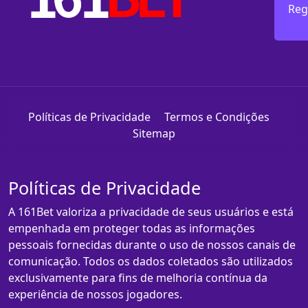
Reg
Políticas de Privacidade
Termos e Condições
Sitemap
Políticas de Privacidade
A 161Bet valoriza a privacidade de seus usuários e está
empenhada em proteger todas as informações
pessoais fornecidas durante o uso de nossos canais de
comunicação. Todos os dados coletados são utilizados
exclusivamente para fins de melhoria contínua da
experiência de nossos jogadores.