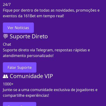
24/7
Fique por dentro de todas as novidades, promoções e
eventos da 161Bet em tempo real!
Ver Notícias
💬 Suporte Direto
Chat
Suporte direto via Telegram, respostas rápidas e
atendimento personalizado!
Falar Suporte
👥 Comunidade VIP
1000+
Junte-se a uma comunidade exclusiva de jogadores e
compartilhe experiências!