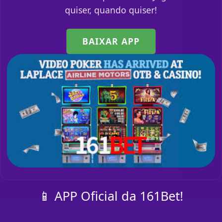
quiser, quando quiser!
BAIXAR APP
📱 APP Oficial da 161Bet!