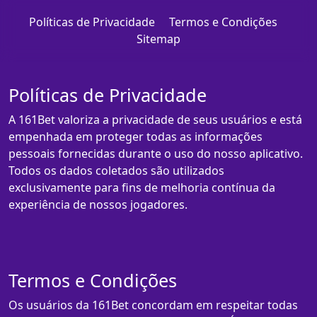
Políticas de Privacidade
Termos e Condições
Sitemap
Políticas de Privacidade
A 161Bet valoriza a privacidade de seus usuários e está
empenhada em proteger todas as informações
pessoais fornecidas durante o uso do nosso aplicativo.
Todos os dados coletados são utilizados
exclusivamente para fins de melhoria contínua da
experiência de nossos jogadores.
Termos e Condições
Os usuários da 161Bet concordam em respeitar todas