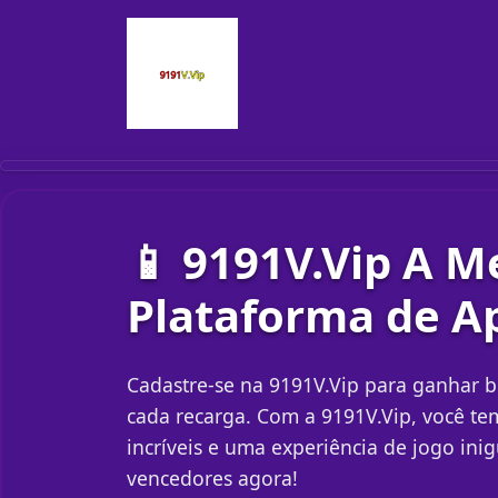
📱 9191V.Vip A M
Plataforma de A
Cadastre-se na 9191V.Vip para ganhar 
cada recarga. Com a 9191V.Vip, você t
incríveis e uma experiência de jogo inig
vencedores agora!