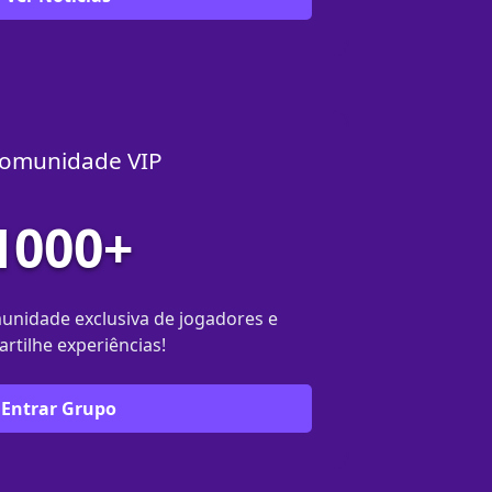
Comunidade VIP
1000+
unidade exclusiva de jogadores e
rtilhe experiências!
Entrar Grupo