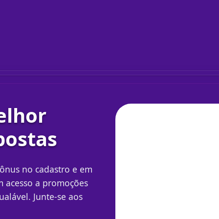
elhor
postas
bônus no cadastro e em
em acesso a promoções
ualável. Junte-se aos