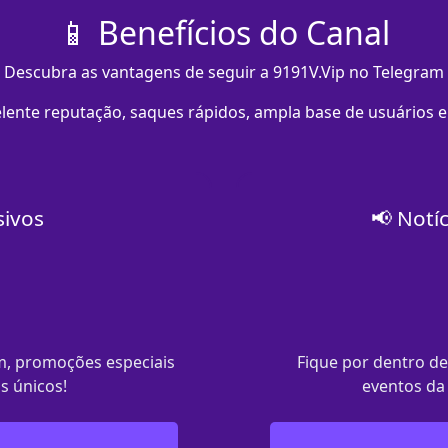
📱 Benefícios do Canal
Descubra as vantagens de seguir a 9191V.Vip no Telegram
elente reputação, saques rápidos, ampla base de usuários e
sivos
📢 Notí
m, promoções especiais
Fique por dentro d
s únicos!
eventos da