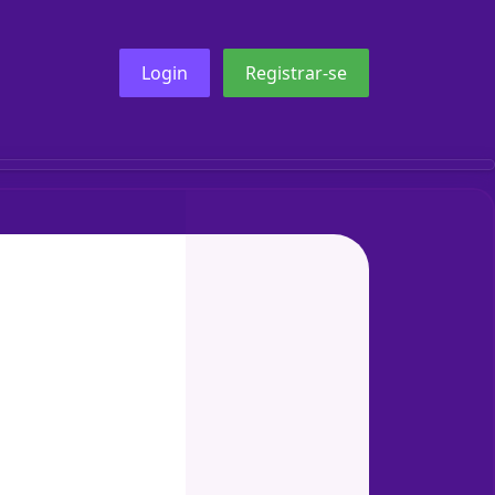
Login
Registrar-se