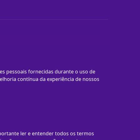
es pessoais fornecidas durante o uso de
elhoria contínua da experiência de nossos
portante ler e entender todos os termos