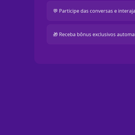
💬 Participe das conversas e interaj
🎁 Receba bônus exclusivos autom