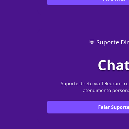
💬 Suporte Di
Cha
Suporte direto via Telegram, r
atendimento persona
Falar Suport