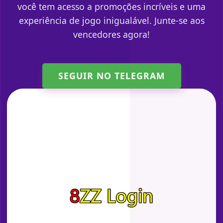
você tem acesso a promoções incríveis e uma
experiência de jogo inigualável. Junte-se aos
vencedores agora!
SEGUIR NO TELEGRAM