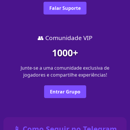
Falar Suporte
👥 Comunidade VIP
1000+
Junte-se a uma comunidade exclusiva de
jogadores e compartilhe experiências!
Entrar Grupo
📱 Como Seguir no Telegram