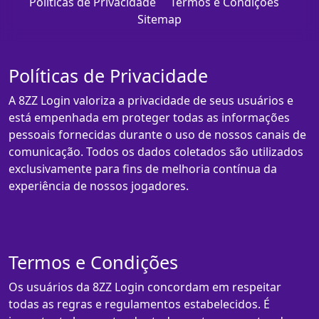
Políticas de Privacidade
Termos e Condições
Sitemap
Políticas de Privacidade
A 8ZZ Login valoriza a privacidade de seus usuários e
está empenhada em proteger todas as informações
pessoais fornecidas durante o uso de nossos canais de
comunicação. Todos os dados coletados são utilizados
exclusivamente para fins de melhoria contínua da
experiência de nossos jogadores.
Termos e Condições
Os usuários da 8ZZ Login concordam em respeitar
todas as regras e regulamentos estabelecidos. É