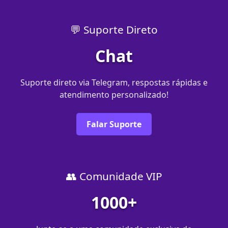
💬 Suporte Direto
Chat
Suporte direto via Telegram, respostas rápidas e
atendimento personalizado!
Falar Suporte
👥 Comunidade VIP
1000+