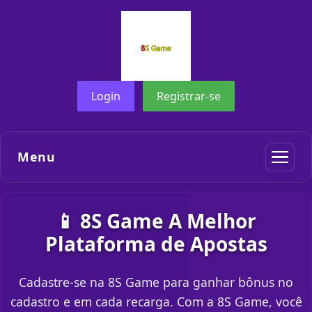
Login
Registrar-se
Menu
📱 8S Game A Melhor
Plataforma de Apostas
Cadastre-se na 8S Game para ganhar bônus no
cadastro e em cada recarga. Com a 8S Game, você