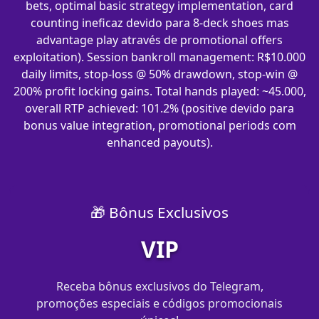
bets, optimal basic strategy implementation, card
counting ineficaz devido para 8-deck shoes mas
advantage play através de promotional offers
exploitation). Session bankroll management: R$10.000
daily limits, stop-loss @ 50% drawdown, stop-win @
200% profit locking gains. Total hands played: ~45.000,
overall RTP achieved: 101.2% (positive devido para
bonus value integration, promotional periods com
enhanced payouts).
🎁 Bônus Exclusivos
VIP
Receba bônus exclusivos do Telegram,
promoções especiais e códigos promocionais