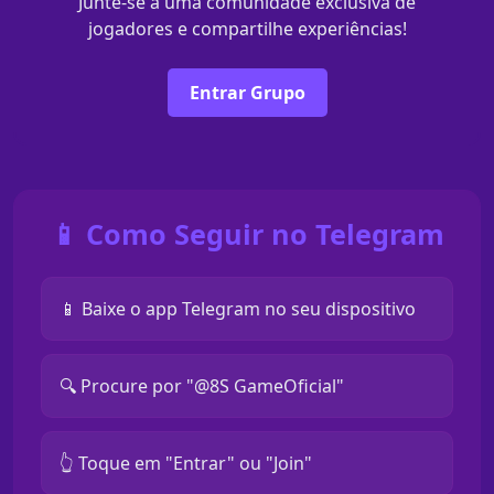
Junte-se a uma comunidade exclusiva de
jogadores e compartilhe experiências!
Entrar Grupo
📱 Como Seguir no Telegram
📱 Baixe o app Telegram no seu dispositivo
🔍 Procure por "@8S GameOficial"
👆 Toque em "Entrar" ou "Join"