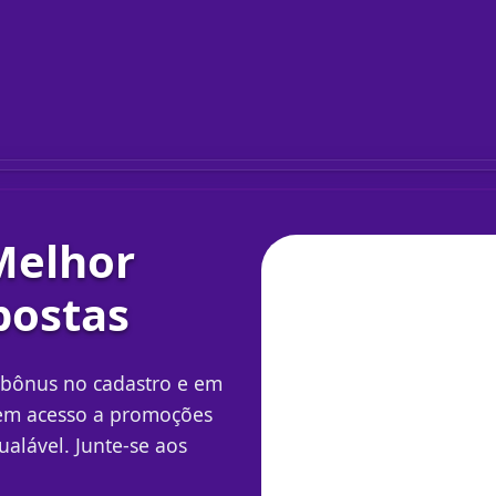
Melhor
postas
 bônus no cadastro e em
tem acesso a promoções
ualável. Junte-se aos