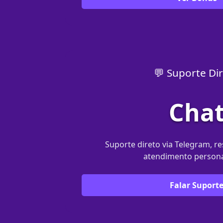
💬 Suporte Di
Cha
Suporte direto via Telegram, r
atendimento persona
Falar Suport