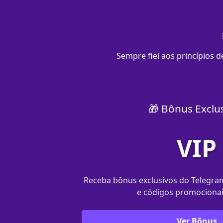
Sempre fiel aos princípios d
🎁 Bônus Exclu
VIP
Receba bônus exclusivos do Telegra
e códigos promocionai
Ver Bônus