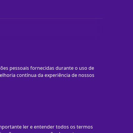
ções pessoais fornecidas durante o uso de
elhoria contínua da experiência de nossos
mportante ler e entender todos os termos