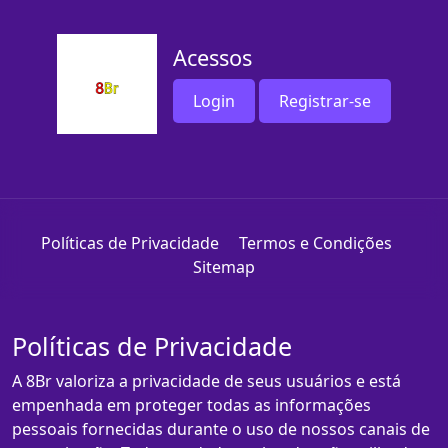
Acessos
Login
Registrar-se
Políticas de Privacidade
Termos e Condições
Sitemap
Políticas de Privacidade
A 8Br valoriza a privacidade de seus usuários e está
empenhada em proteger todas as informações
pessoais fornecidas durante o uso de nossos canais de