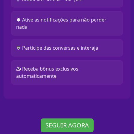
🔔 Ative as notificações para não perder
nada
💬 Participe das conversas e interaja
🎁 Receba bônus exclusivos
automaticamente
SEGUIR AGORA