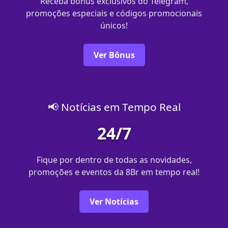
Receba bônus exclusivos do Telegram,
promoções especiais e códigos promocionais
únicos!
Ver Bônus
📢 Notícias em Tempo Real
24/7
Fique por dentro de todas as novidades,
promoções e eventos da 8Br em tempo real!
Ver Notícias