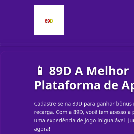
📱 89D A Melhor
Plataforma de A
Cadastre-se na 89D para ganhar bônus 
recarga. Com a 89D, você tem acesso a 
uma experiência de jogo inigualável. J
agora!