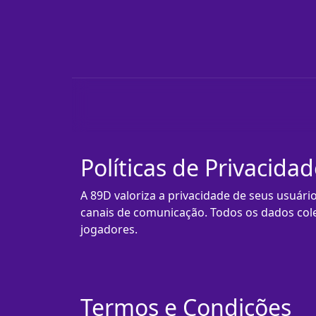
Políticas de Privacida
A 89D valoriza a privacidade de seus usuár
canais de comunicação. Todos os dados cole
jogadores.
Termos e Condições