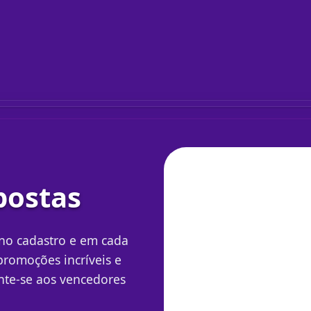
postas
no cadastro e em cada
promoções incríveis e
unte-se aos vencedores