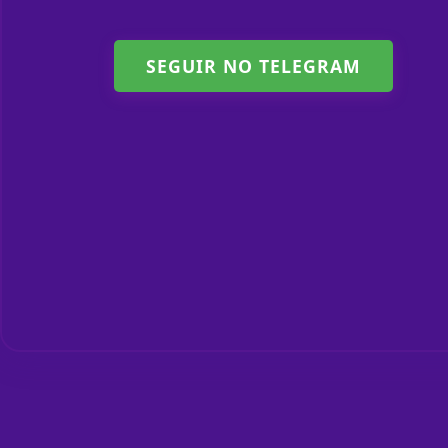
SEGUIR NO TELEGRAM