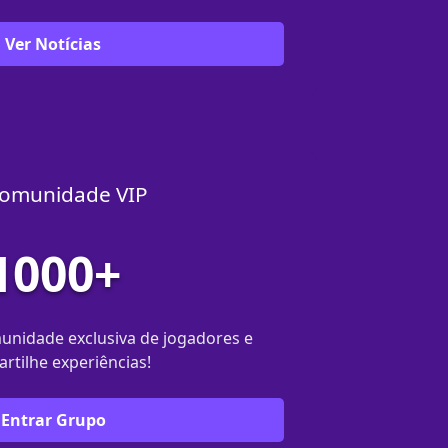
Ver Notícias
Comunidade VIP
1000+
unidade exclusiva de jogadores e
rtilhe experiências!
Entrar Grupo