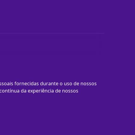
ssoais fornecidas durante o uso de nossos
 contínua da experiência de nossos