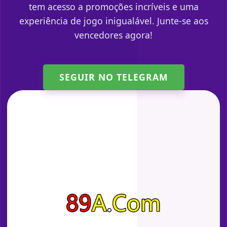
tem acesso a promoções incríveis e uma
experiência de jogo inigualável. Junte-se aos
vencedores agora!
SEGUIR NO TELEGRAM