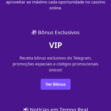
aproveitar ao máximo cada oportunidade no cassino
online.
🎁 Bônus Exclusivos
VIP
Receba bônus exclusivos do Telegram,
promoções especiais e códigos promocionais
únicos!
Ver Bônus
📢 Notícias em Tempo Real