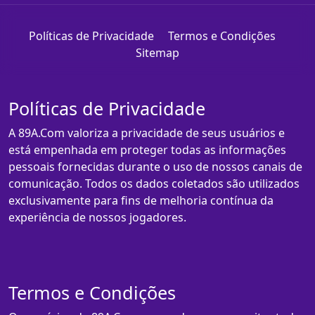
Políticas de Privacidade
Termos e Condições
Sitemap
Políticas de Privacidade
A 89A.Com valoriza a privacidade de seus usuários e
está empenhada em proteger todas as informações
pessoais fornecidas durante o uso de nossos canais de
comunicação. Todos os dados coletados são utilizados
exclusivamente para fins de melhoria contínua da
experiência de nossos jogadores.
Termos e Condições