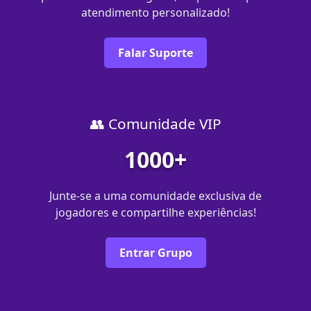
atendimento personalizado!
Falar Suporte
👥 Comunidade VIP
1000+
Junte-se a uma comunidade exclusiva de
jogadores e compartilhe experiências!
Entrar Grupo