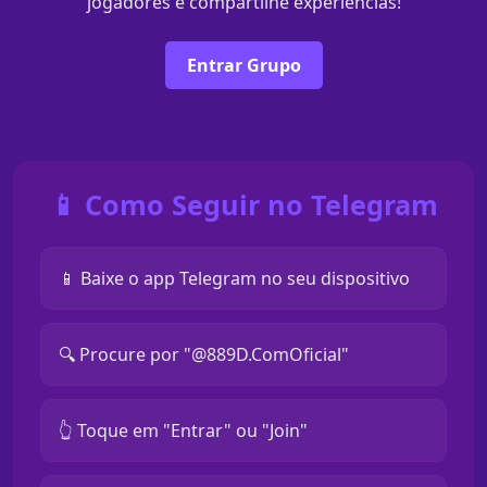
jogadores e compartilhe experiências!
Entrar Grupo
📱 Como Seguir no Telegram
📱 Baixe o app Telegram no seu dispositivo
🔍 Procure por "@889D.ComOficial"
👆 Toque em "Entrar" ou "Join"