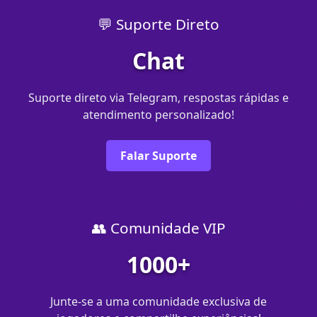
💬 Suporte Direto
Chat
Suporte direto via Telegram, respostas rápidas e
atendimento personalizado!
Falar Suporte
👥 Comunidade VIP
1000+
Junte-se a uma comunidade exclusiva de