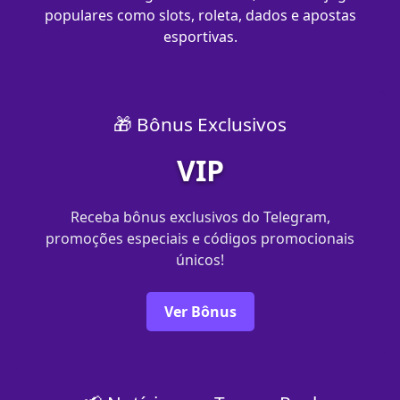
populares como slots, roleta, dados e apostas
esportivas.
🎁 Bônus Exclusivos
VIP
Receba bônus exclusivos do Telegram,
promoções especiais e códigos promocionais
únicos!
Ver Bônus