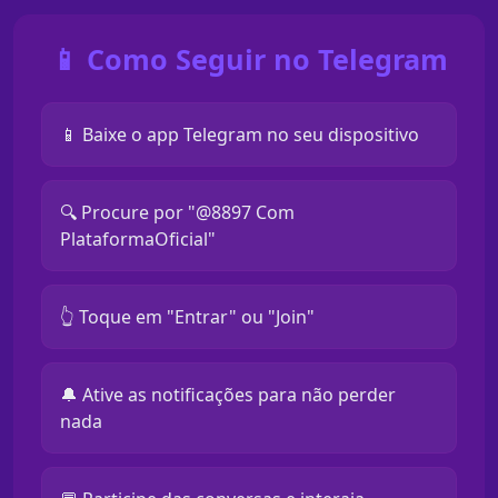
📱 Como Seguir no Telegram
📱 Baixe o app Telegram no seu dispositivo
🔍 Procure por "@8897 Com
PlataformaOficial"
👆 Toque em "Entrar" ou "Join"
🔔 Ative as notificações para não perder
nada