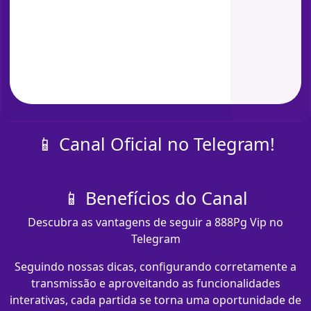
📱 Canal Oficial no Telegram!
📱 Benefícios do Canal
Descubra as vantagens de seguir a 888Pg Vip no
Telegram
Seguindo nossas dicas, configurando corretamente a
transmissão e aproveitando as funcionalidades
interativas, cada partida se torna uma oportunidade de