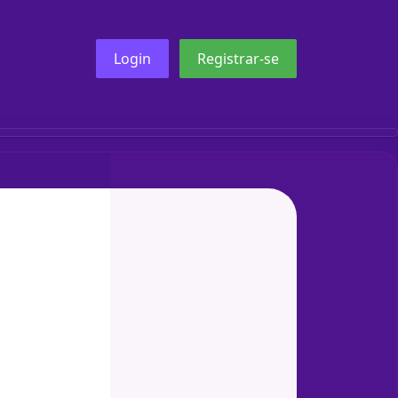
Login
Registrar-se