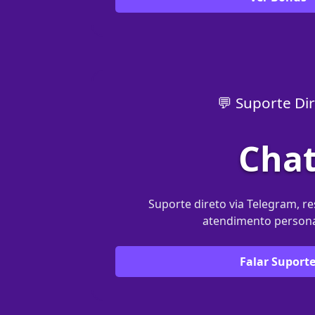
💬 Suporte Di
Cha
Suporte direto via Telegram, r
atendimento persona
Falar Suport