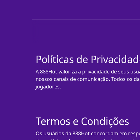
Políticas de Privacida
A 888Hot valoriza a privacidade de seus us
nossos canais de comunicação. Todos os dad
jogadores.
Termos e Condições
Os usuários da 888Hot concordam em respeit