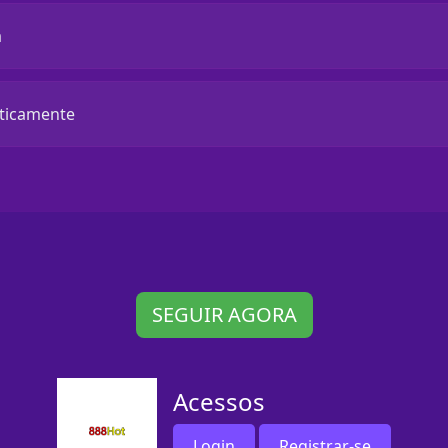
a
aticamente
SEGUIR AGORA
Acessos
Login
Registrar-se