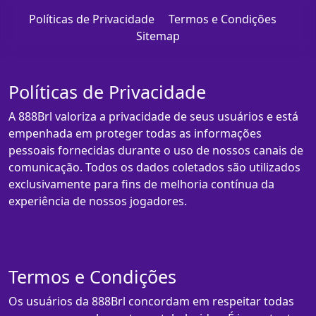
Políticas de Privacidade
Termos e Condições
Sitemap
Políticas de Privacidade
A 888Brl valoriza a privacidade de seus usuários e está
empenhada em proteger todas as informações
pessoais fornecidas durante o uso de nossos canais de
comunicação. Todos os dados coletados são utilizados
exclusivamente para fins de melhoria contínua da
experiência de nossos jogadores.
Termos e Condições
Os usuários da 888Brl concordam em respeitar todas