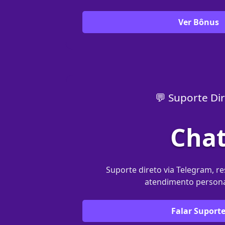
Ver Bônus
💬 Suporte Di
Cha
Suporte direto via Telegram, r
atendimento persona
Falar Suport