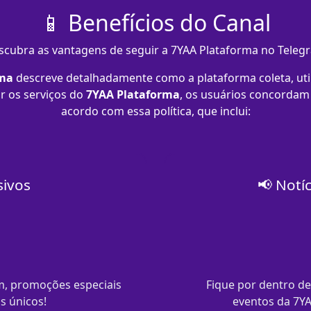
📱 Benefícios do Canal
scubra as vantagens de seguir a 7YAA Plataforma no Teleg
rma
descreve detalhadamente como a plataforma coleta, uti
ar os serviços do
7YAA Plataforma
, os usuários concordam
acordo com essa política, que inclui:
sivos
📢 Notí
m, promoções especiais
Fique por dentro d
s únicos!
eventos da 7Y