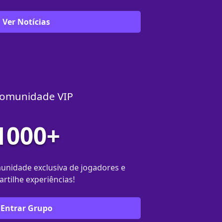
Ver Notícias
Comunidade VIP
1000+
unidade exclusiva de jogadores e
rtilhe experiências!
Entrar Grupo