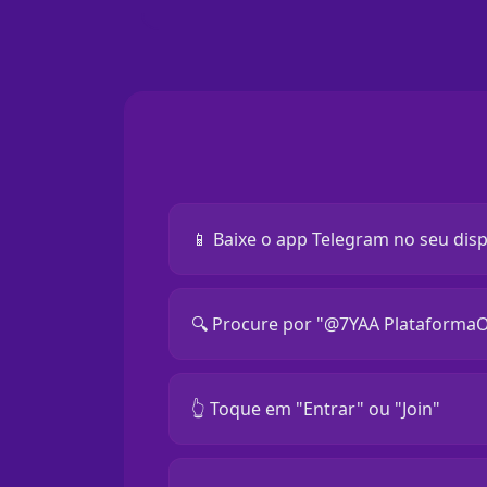
📱 Baixe o app Telegram no seu disp
🔍 Procure por "@7YAA PlataformaOf
👆 Toque em "Entrar" ou "Join"