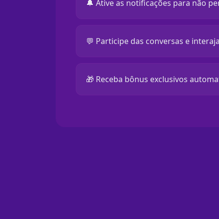
🔔 Ative as notificações para não p
💬 Participe das conversas e interaj
🎁 Receba bônus exclusivos autom