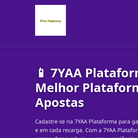
📱 7YAA Platafo
Melhor Platafor
Apostas
Cadastre-se na 7YAA Plataforma para g
e em cada recarga. Com a 7YAA Platafo