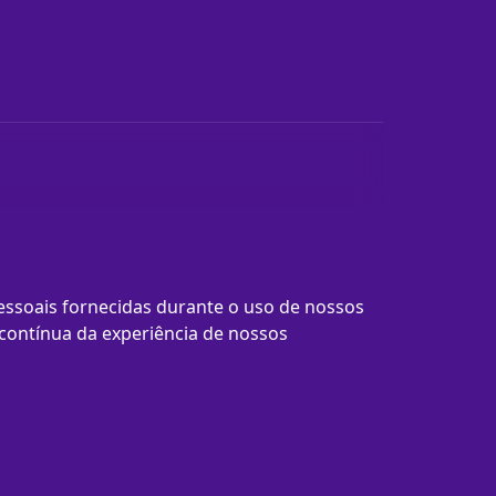
essoais fornecidas durante o uso de nossos
 contínua da experiência de nossos