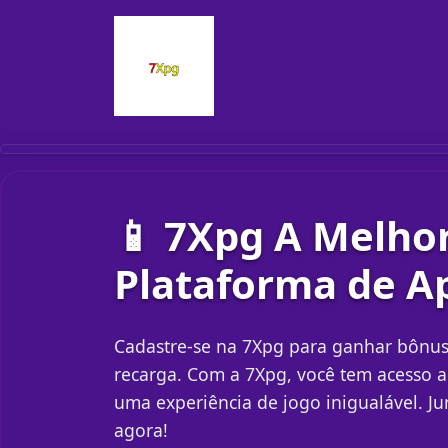
📱 7Xpg A Melho
Plataforma de A
Cadastre-se na 7Xpg para ganhar bônus
recarga. Com a 7Xpg, você tem acesso a
uma experiência de jogo inigualável. J
agora!