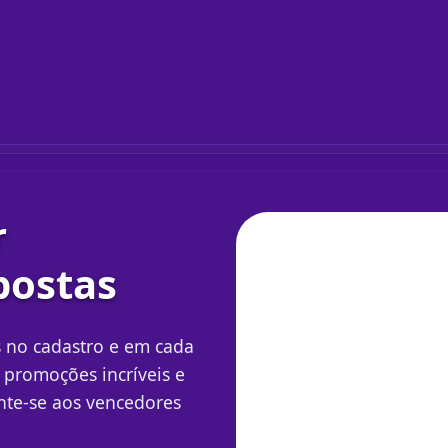
r
postas
 no cadastro e em cada
 promoções incríveis e
unte-se aos vencedores