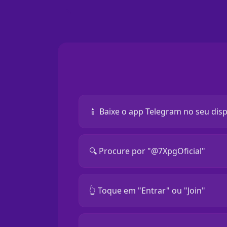
📱 Baixe o app Telegram no seu disp
🔍 Procure por "@7XpgOficial"
👆 Toque em "Entrar" ou "Join"