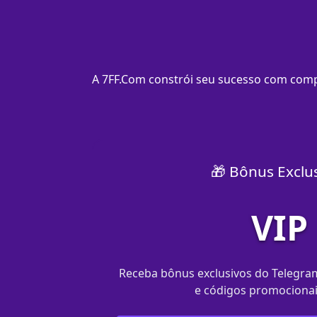
A 7FF.Com constrói seu sucesso com compe
🎁 Bônus Exclu
VIP
Receba bônus exclusivos do Telegra
e códigos promocionai