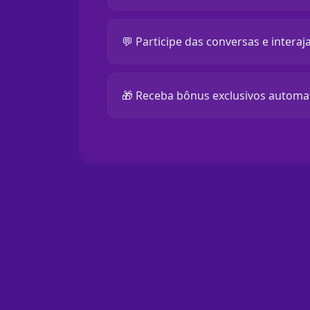
💬 Participe das conversas e interaj
🎁 Receba bônus exclusivos autom