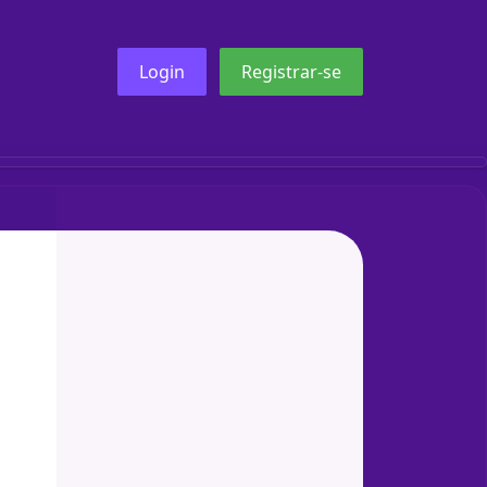
Login
Registrar-se