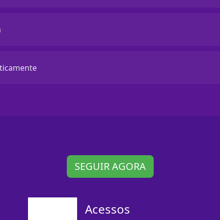
a
aticamente
SEGUIR AGORA
Acessos