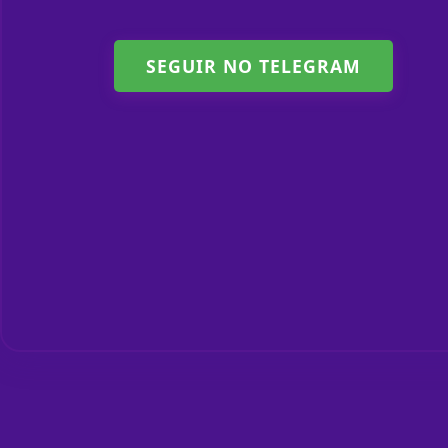
SEGUIR NO TELEGRAM