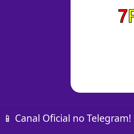
📱 Canal Oficial no Telegram!