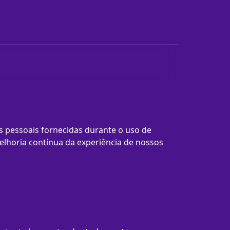
s pessoais fornecidas durante o uso de
elhoria contínua da experiência de nossos