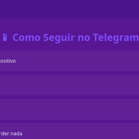
📱 Como Seguir no Telegram
ositivo
erder nada