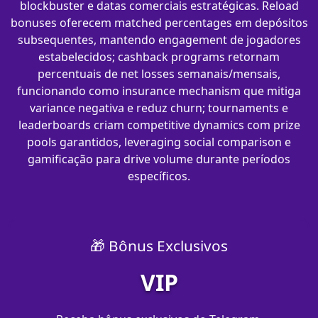
blockbuster e datas comerciais estratégicas. Reload
bonuses oferecem matched percentages em depósitos
subsequentes, mantendo engagement de jogadores
estabelecidos; cashback programs retornam
percentuais de net losses semanais/mensais,
funcionando como insurance mechanism que mitiga
variance negativa e reduz churn; tournaments e
leaderboards criam competitive dynamics com prize
pools garantidos, leveraging social comparison e
gamificação para drive volume durante períodos
específicos.
🎁 Bônus Exclusivos
VIP