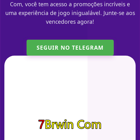
Com, você tem acesso a promoções incríveis e
uma experiência de jogo inigualável. Junte-se aos
vencedores agora!
SEGUIR NO TELEGRAM