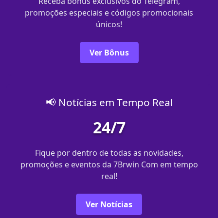
Receba bônus exclusivos do Telegram,
promoções especiais e códigos promocionais
únicos!
Ver Bônus
📢 Notícias em Tempo Real
24/7
Fique por dentro de todas as novidades,
promoções e eventos da 7Brwin Com em tempo
real!
Ver Notícias