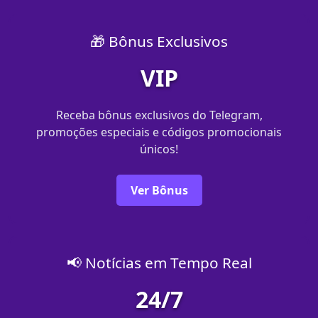
🎁 Bônus Exclusivos
VIP
Receba bônus exclusivos do Telegram,
promoções especiais e códigos promocionais
únicos!
Ver Bônus
📢 Notícias em Tempo Real
24/7