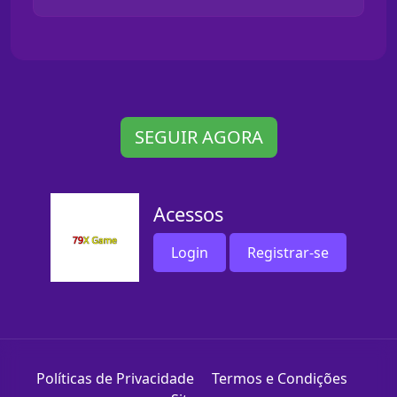
SEGUIR AGORA
Acessos
Login
Registrar-se
Políticas de Privacidade
Termos e Condições