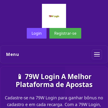
Login
Registrar-se
Menu
📱 79W Login A Melhor
Plataforma de Apostas
Cadastre-se na 79W Login para ganhar bônus no
cadastro e em cada recarga. Com a 79W Login,