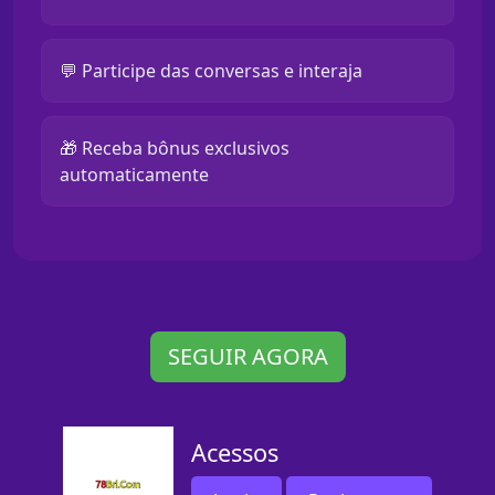
💬 Participe das conversas e interaja
🎁 Receba bônus exclusivos
automaticamente
SEGUIR AGORA
Acessos