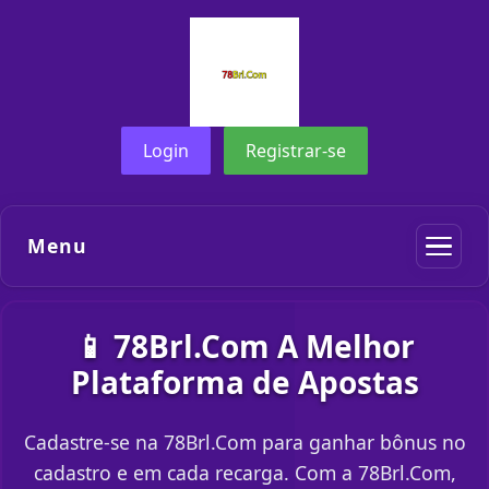
Login
Registrar-se
Menu
📱 78Brl.Com A Melhor
Plataforma de Apostas
Cadastre-se na 78Brl.Com para ganhar bônus no
cadastro e em cada recarga. Com a 78Brl.Com,