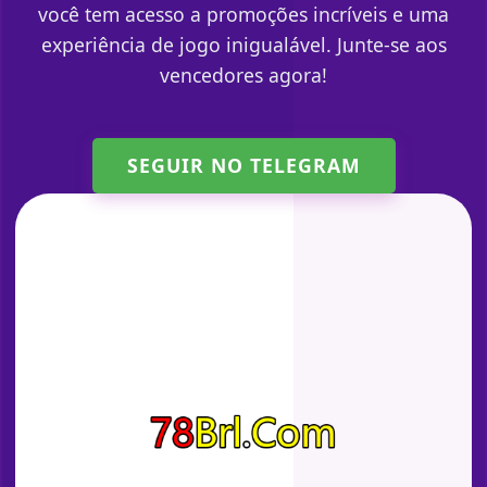
você tem acesso a promoções incríveis e uma
experiência de jogo inigualável. Junte-se aos
vencedores agora!
SEGUIR NO TELEGRAM