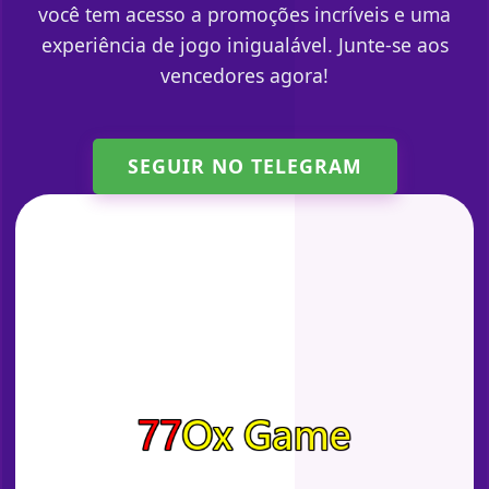
você tem acesso a promoções incríveis e uma
experiência de jogo inigualável. Junte-se aos
vencedores agora!
SEGUIR NO TELEGRAM