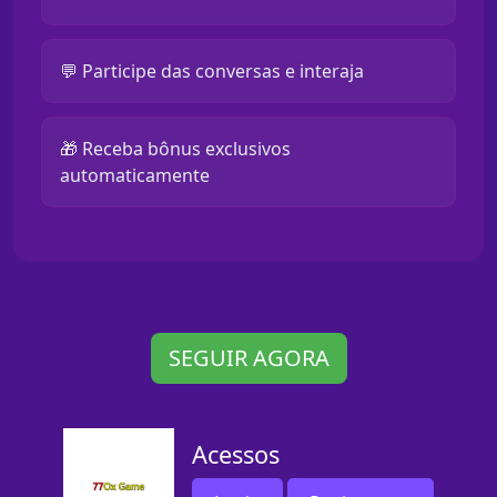
💬 Participe das conversas e interaja
🎁 Receba bônus exclusivos
automaticamente
SEGUIR AGORA
Acessos