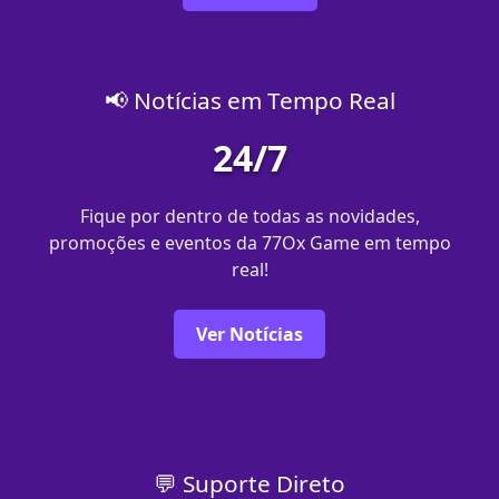
📢 Notícias em Tempo Real
24/7
Fique por dentro de todas as novidades,
promoções e eventos da 77Ox Game em tempo
real!
Ver Notícias
💬 Suporte Direto