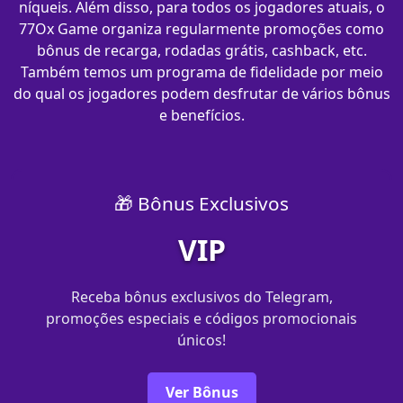
níqueis. Além disso, para todos os jogadores atuais, o
77Ox Game organiza regularmente promoções como
bônus de recarga, rodadas grátis, cashback, etc.
Também temos um programa de fidelidade por meio
do qual os jogadores podem desfrutar de vários bônus
e benefícios.
🎁 Bônus Exclusivos
VIP
Receba bônus exclusivos do Telegram,
promoções especiais e códigos promocionais
únicos!
Ver Bônus