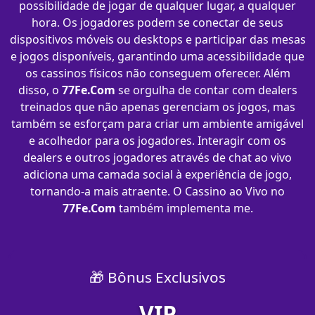
possibilidade de jogar de qualquer lugar, a qualquer
hora. Os jogadores podem se conectar de seus
dispositivos móveis ou desktops e participar das mesas
e jogos disponíveis, garantindo uma acessibilidade que
os cassinos físicos não conseguem oferecer. Além
disso, o
77Fe.Com
se orgulha de contar com dealers
treinados que não apenas gerenciam os jogos, mas
também se esforçam para criar um ambiente amigável
e acolhedor para os jogadores. Interagir com os
dealers e outros jogadores através de chat ao vivo
adiciona uma camada social à experiência de jogo,
tornando-a mais atraente. O Cassino ao Vivo no
77Fe.Com
também implementa me.
🎁 Bônus Exclusivos
VIP