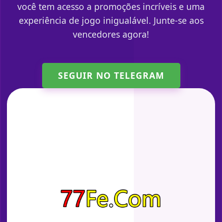
você tem acesso a promoções incríveis e uma
experiência de jogo inigualável. Junte-se aos
vencedores agora!
SEGUIR NO TELEGRAM