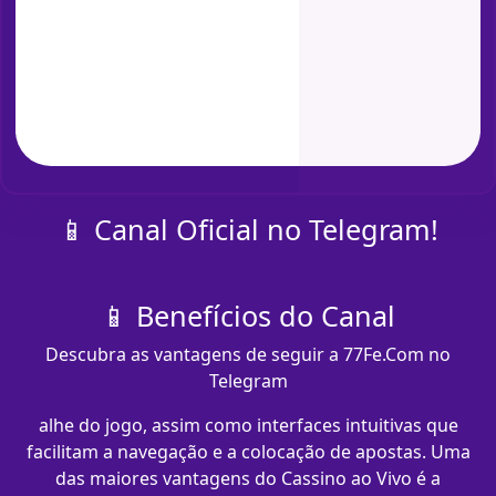
📱 Canal Oficial no Telegram!
📱 Benefícios do Canal
Descubra as vantagens de seguir a 77Fe.Com no
Telegram
alhe do jogo, assim como interfaces intuitivas que
facilitam a navegação e a colocação de apostas. Uma
das maiores vantagens do Cassino ao Vivo é a