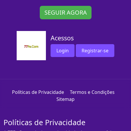
SEGUIR AGORA
Acessos
Login
Registrar-se
Políticas de Privacidade
Termos e Condições
Sitemap
Políticas de Privacidade