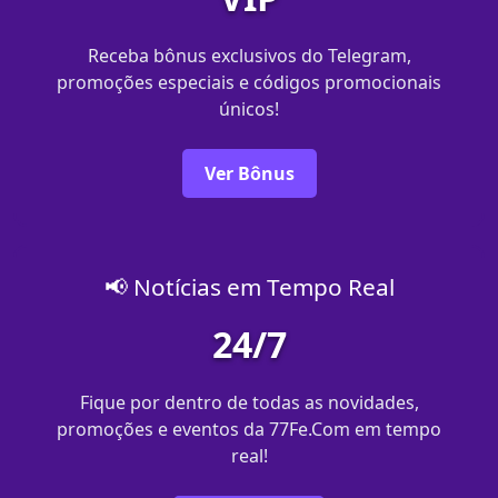
Receba bônus exclusivos do Telegram,
promoções especiais e códigos promocionais
únicos!
Ver Bônus
📢 Notícias em Tempo Real
24/7
Fique por dentro de todas as novidades,
promoções e eventos da 77Fe.Com em tempo
real!