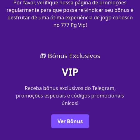
Por favor, verifique nossa página de promoções
regularmente para que possa reivindicar seu bônus e
desfrutar de uma ótima experiência de jogo conosco
no 777 Pg Vip!
🎁 Bônus Exclusivos
VIP
Receba bônus exclusivos do Telegram,
promoções especiais e códigos promocionais
únicos!
Ver Bônus