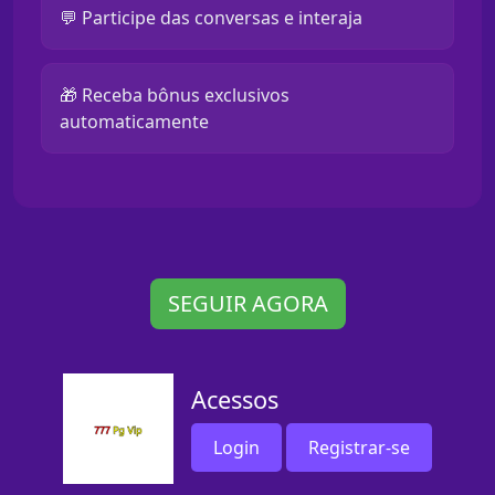
💬 Participe das conversas e interaja
🎁 Receba bônus exclusivos
automaticamente
SEGUIR AGORA
Acessos
Login
Registrar-se