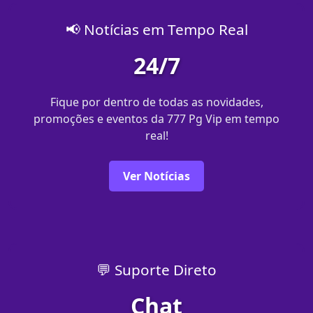
📢 Notícias em Tempo Real
24/7
Fique por dentro de todas as novidades,
promoções e eventos da 777 Pg Vip em tempo
real!
Ver Notícias
💬 Suporte Direto
Chat