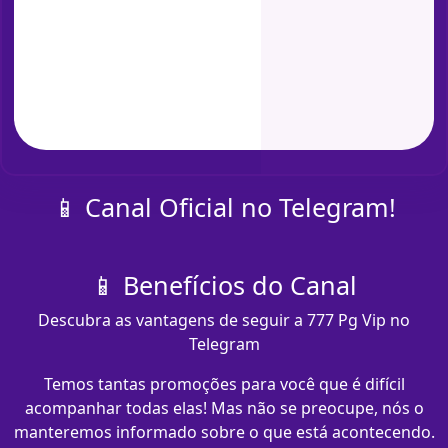
📱 Canal Oficial no Telegram!
📱 Benefícios do Canal
Descubra as vantagens de seguir a 777 Pg Vip no
Telegram
Temos tantas promoções para você que é difícil
acompanhar todas elas! Mas não se preocupe, nós o
manteremos informado sobre o que está acontecendo.