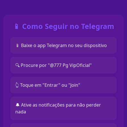
📱 Como Seguir no Telegram
📱 Baixe o app Telegram no seu dispositivo
🔍 Procure por "@777 Pg VipOficial"
👆 Toque em "Entrar" ou "Join"
🔔 Ative as notificações para não perder
nada