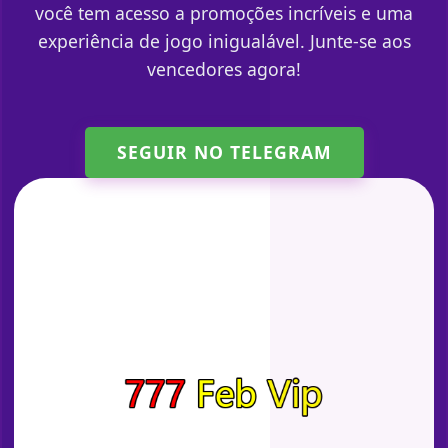
você tem acesso a promoções incríveis e uma
experiência de jogo inigualável. Junte-se aos
vencedores agora!
SEGUIR NO TELEGRAM