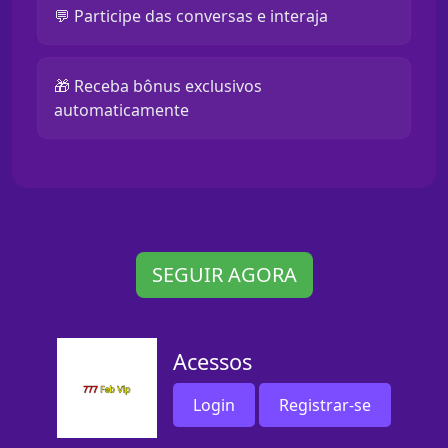
💬 Participe das conversas e interaja
🎁 Receba bônus exclusivos
automaticamente
SEGUIR AGORA
Acessos
Login
Registrar-se