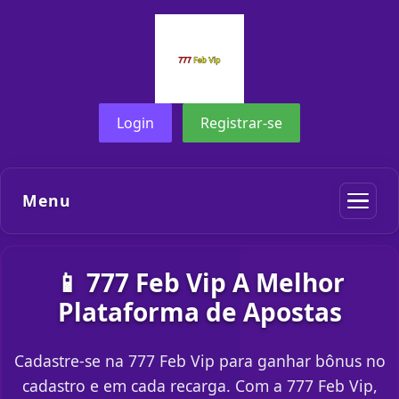
Login
Registrar-se
Menu
📱 777 Feb Vip A Melhor
Plataforma de Apostas
Cadastre-se na 777 Feb Vip para ganhar bônus no
cadastro e em cada recarga. Com a 777 Feb Vip,