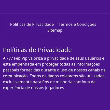
Políticas de Privacidade
Termos e Condições
Sitemap
Políticas de Privacidade
A 777 Feb Vip valoriza a privacidade de seus usuários e
está empenhada em proteger todas as informações
pessoais fornecidas durante o uso de nossos canais de
comunicação. Todos os dados coletados são utilizados
exclusivamente para fins de melhoria contínua da
experiência de nossos jogadores.