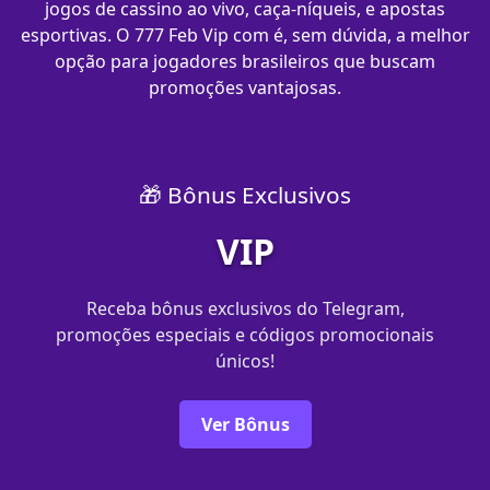
jogos de cassino ao vivo, caça-níqueis, e apostas
esportivas. O 777 Feb Vip com​ é, sem dúvida, a melhor
opção para jogadores brasileiros que buscam
promoções vantajosas.
🎁 Bônus Exclusivos
VIP
Receba bônus exclusivos do Telegram,
promoções especiais e códigos promocionais
únicos!
Ver Bônus