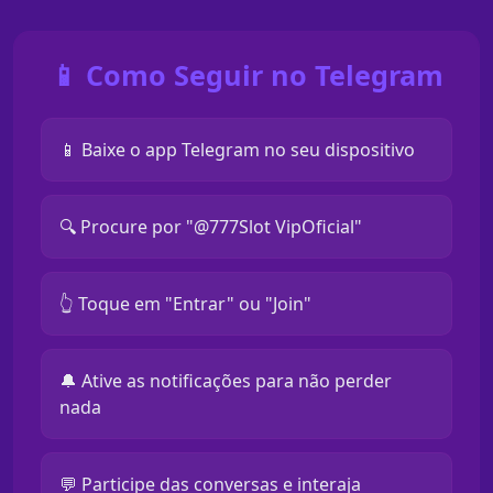
📱 Como Seguir no Telegram
📱 Baixe o app Telegram no seu dispositivo
🔍 Procure por "@777Slot VipOficial"
👆 Toque em "Entrar" ou "Join"
🔔 Ative as notificações para não perder
nada
💬 Participe das conversas e interaja