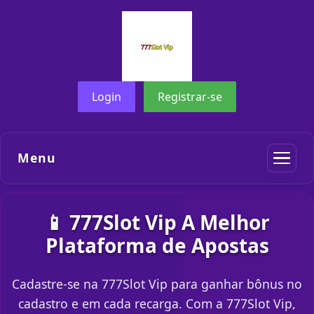
Login
Registrar-se
Menu
📱 777Slot Vip A Melhor
Plataforma de Apostas
Cadastre-se na 777Slot Vip para ganhar bônus no
cadastro e em cada recarga. Com a 777Slot Vip,