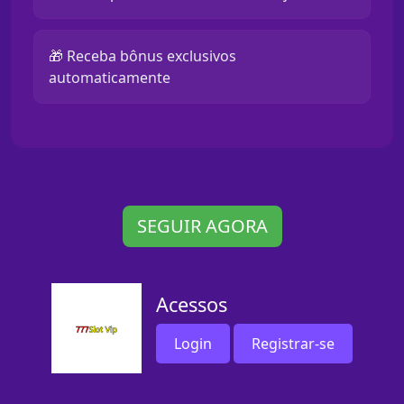
🎁 Receba bônus exclusivos
automaticamente
SEGUIR AGORA
Acessos
Login
Registrar-se