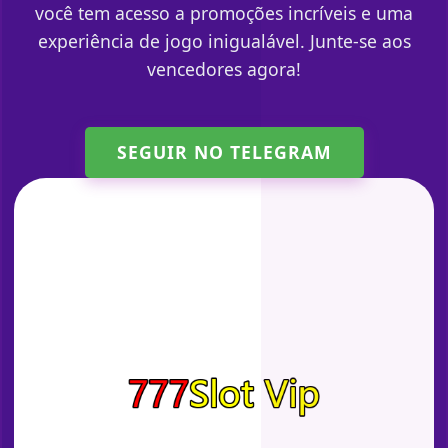
você tem acesso a promoções incríveis e uma
experiência de jogo inigualável. Junte-se aos
vencedores agora!
SEGUIR NO TELEGRAM