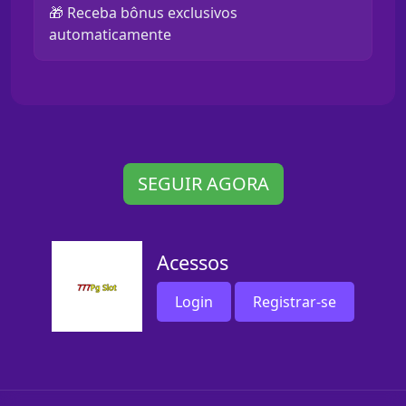
🎁 Receba bônus exclusivos
automaticamente
SEGUIR AGORA
Acessos
Login
Registrar-se