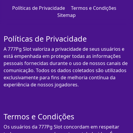
Políticas de Privacidade
Termos e Condições
Sitemap
Políticas de Privacidade
A 777Pg Slot valoriza a privacidade de seus usuários e
está empenhada em proteger todas as informações
pessoais fornecidas durante o uso de nossos canais de
comunicação. Todos os dados coletados são utilizados
exclusivamente para fins de melhoria contínua da
experiência de nossos jogadores.
Termos e Condições
Os usuários da 777Pg Slot concordam em respeitar