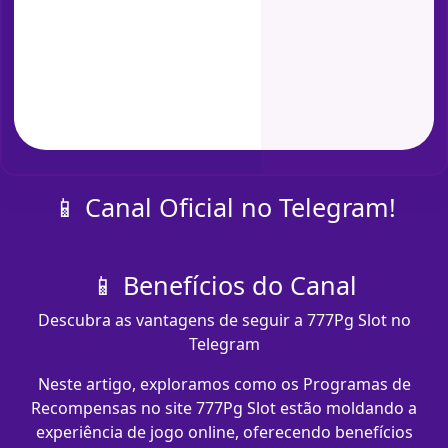
📱 Canal Oficial no Telegram!
📱 Benefícios do Canal
Descubra as vantagens de seguir a 777Pg Slot no
Telegram
Neste artigo, exploramos como os Programas de
Recompensas no site 777Pg Slot estão moldando a
experiência de jogo online, oferecendo benefícios