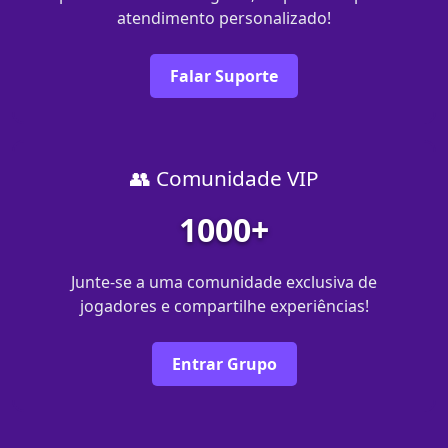
atendimento personalizado!
Falar Suporte
👥 Comunidade VIP
1000+
Junte-se a uma comunidade exclusiva de
jogadores e compartilhe experiências!
Entrar Grupo