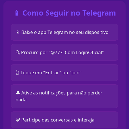
📱 Como Seguir no Telegram
📱 Baixe o app Telegram no seu dispositivo
🔍 Procure por "@777J Com LoginOficial"
👆 Toque em "Entrar" ou "Join"
🔔 Ative as notificações para não perder
nada
💬 Participe das conversas e interaja