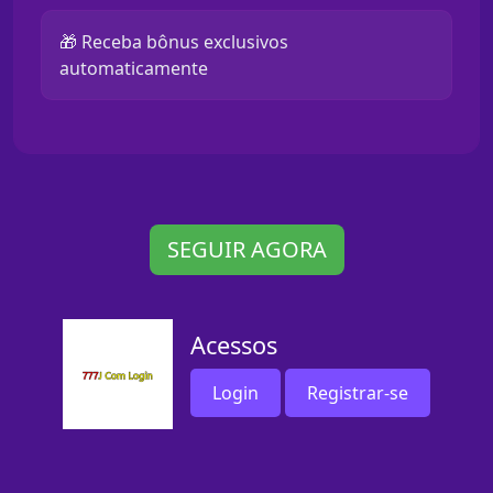
🎁 Receba bônus exclusivos
automaticamente
SEGUIR AGORA
Acessos
Login
Registrar-se