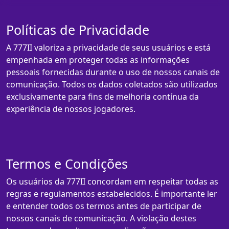
Políticas de Privacidade
A 777II valoriza a privacidade de seus usuários e está
empenhada em proteger todas as informações
pessoais fornecidas durante o uso de nossos canais de
comunicação. Todos os dados coletados são utilizados
exclusivamente para fins de melhoria contínua da
experiência de nossos jogadores.
Termos e Condições
Os usuários da 777II concordam em respeitar todas as
regras e regulamentos estabelecidos. É importante ler
e entender todos os termos antes de participar de
nossos canais de comunicação. A violação destes