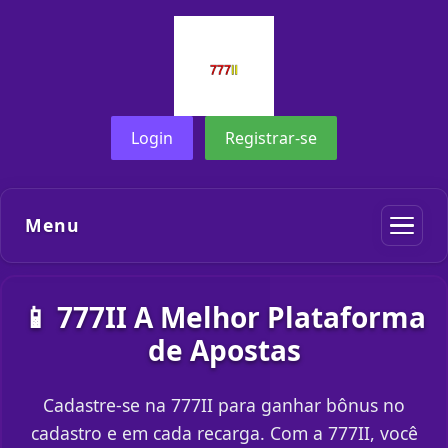
Login
Registrar-se
Menu
📱 777II A Melhor Plataforma
de Apostas
Cadastre-se na 777II para ganhar bônus no
cadastro e em cada recarga. Com a 777II, você