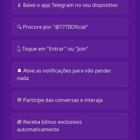
📱 Baixe o app Telegram no seu dispositivo
🔍 Procure por "@777IIOficial"
👆 Toque em "Entrar" ou "Join"
🔔 Ative as notificações para não perder
nada
💬 Participe das conversas e interaja
🎁 Receba bônus exclusivos
automaticamente