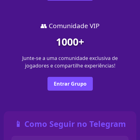
👥 Comunidade VIP
1000+
Junte-se a uma comunidade exclusiva de
jogadores e compartilhe experiências!
Entrar Grupo
📱 Como Seguir no Telegram