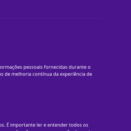
nformações pessoais fornecidas durante o
ns de melhoria contínua da experiência de
s. É importante ler e entender todos os