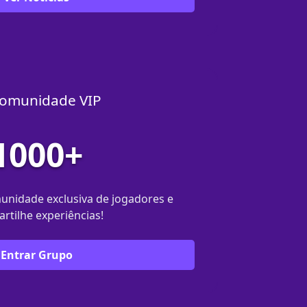
Comunidade VIP
1000+
unidade exclusiva de jogadores e
rtilhe experiências!
Entrar Grupo