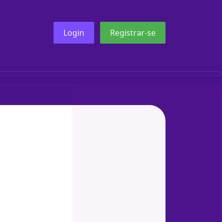
Login
Registrar-se