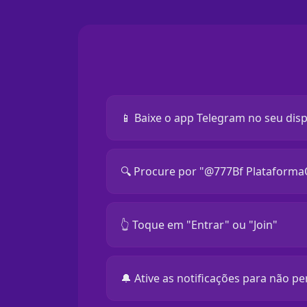
📱 Baixe o app Telegram no seu disp
🔍 Procure por "@777Bf PlataformaO
👆 Toque em "Entrar" ou "Join"
🔔 Ative as notificações para não p