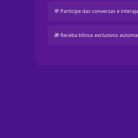
💬 Participe das conversas e interaj
🎁 Receba bônus exclusivos autom