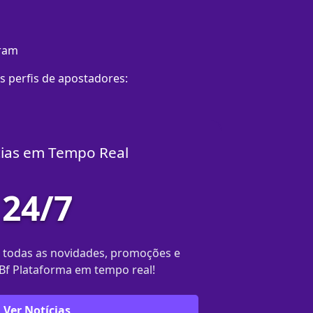
gram
s perfis de apostadores:
cias em Tempo Real
24/7
e todas as novidades, promoções e
Bf Plataforma em tempo real!
Ver Notícias