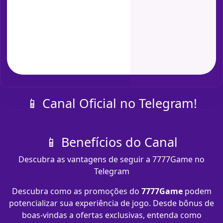
📱 Canal Oficial no Telegram!
📱 Benefícios do Canal
Descubra as vantagens de seguir a 7777Game no
Telegram
Descubra como as promoções do
7777Game
podem
potencializar sua experiência de jogo. Desde bônus de
boas-vindas a ofertas exclusivas, entenda como