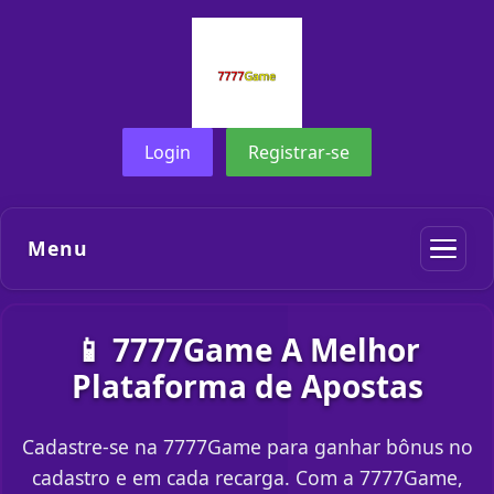
Login
Registrar-se
Menu
📱 7777Game A Melhor
Plataforma de Apostas
Cadastre-se na 7777Game para ganhar bônus no
cadastro e em cada recarga. Com a 7777Game,