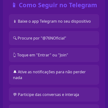
📱 Como Seguir no Telegram
📱 Baixe o app Telegram no seu dispositivo
🔍 Procure por "@76NOficial"
👆 Toque em "Entrar" ou "Join"
🔔 Ative as notificações para não perder
nada
💬 Participe das conversas e interaja