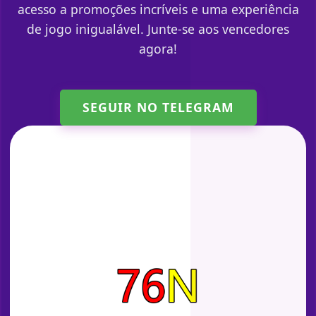
acesso a promoções incríveis e uma experiência
de jogo inigualável. Junte-se aos vencedores
agora!
SEGUIR NO TELEGRAM