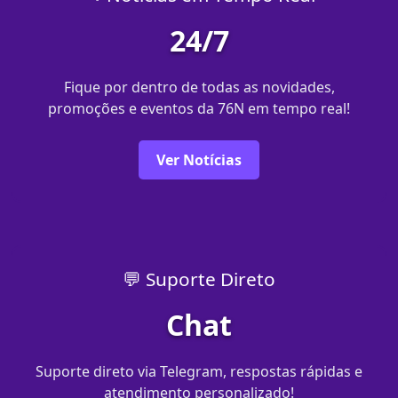
24/7
Fique por dentro de todas as novidades,
promoções e eventos da 76N em tempo real!
Ver Notícias
💬 Suporte Direto
Chat
Suporte direto via Telegram, respostas rápidas e
atendimento personalizado!