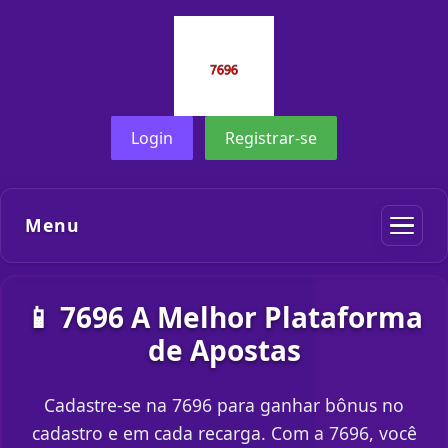
Login
Registrar-se
Menu
📱 7696 A Melhor Plataforma
de Apostas
Cadastre-se na 7696 para ganhar bônus no
cadastro e em cada recarga. Com a 7696, você