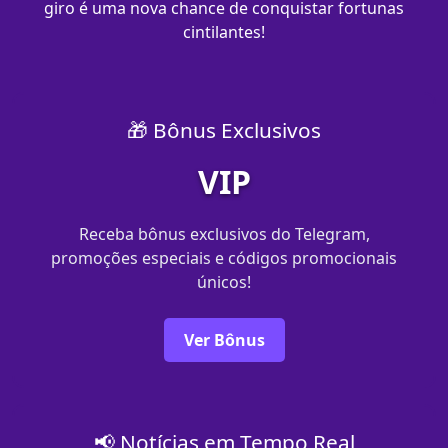
giro é uma nova chance de conquistar fortunas
cintilantes!
🎁 Bônus Exclusivos
VIP
Receba bônus exclusivos do Telegram,
promoções especiais e códigos promocionais
únicos!
Ver Bônus
📢 Notícias em Tempo Real