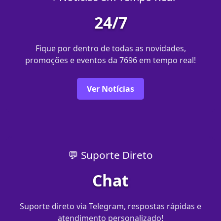
24/7
Fique por dentro de todas as novidades,
promoções e eventos da 7696 em tempo real!
Ver Notícias
💬 Suporte Direto
Chat
Suporte direto via Telegram, respostas rápidas e
atendimento personalizado!