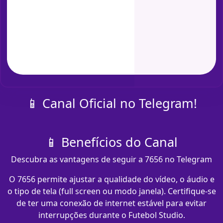
📱 Canal Oficial no Telegram!
📱 Benefícios do Canal
Descubra as vantagens de seguir a 7656 no Telegram
O 7656 permite ajustar a qualidade do vídeo, o áudio e
o tipo de tela (full screen ou modo janela). Certifique-se
de ter uma conexão de internet estável para evitar
interrupções durante o Futebol Studio.