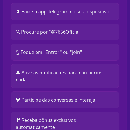
📱 Baixe o app Telegram no seu dispositivo
🔍 Procure por "@7656Oficial"
👆 Toque em "Entrar" ou "Join"
🔔 Ative as notificações para não perder
nada
💬 Participe das conversas e interaja
🎁 Receba bônus exclusivos
automaticamente