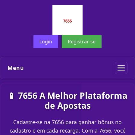
Login
Registrar-se
Menu
📱 7656 A Melhor Plataforma
de Apostas
Cadastre-se na 7656 para ganhar bônus no
cadastro e em cada recarga. Com a 7656, você