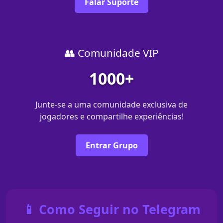
Falar Suporte
👥 Comunidade VIP
1000+
Junte-se a uma comunidade exclusiva de
jogadores e compartilhe experiências!
Entrar Grupo
📱 Como Seguir no Telegram