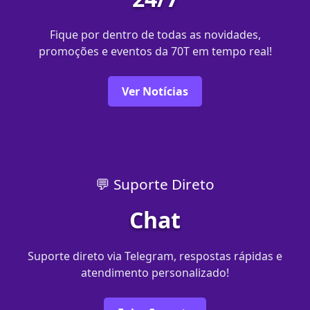
Fique por dentro de todas as novidades,
promoções e eventos da 70T em tempo real!
Ver Notícias
💬 Suporte Direto
Chat
Suporte direto via Telegram, respostas rápidas e
atendimento personalizado!