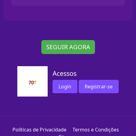
SEGUIR AGORA
Acessos
Login
Registrar-se
Políticas de Privacidade
Termos e Condições