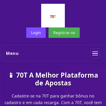
Login
Registrar-se
Menu
📱 70T A Melhor Plataforma
de Apostas
Cadastre-se na 70T para ganhar bônus no
cadastro e em cada recarga. Com a 70T, você tem