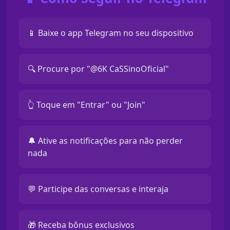
📱 Baixe o app Telegram no seu dispositivo
🔍 Procure por "@6K CaSSinoOficial"
👆 Toque em "Entrar" ou "Join"
🔔 Ative as notificações para não perder
nada
💬 Participe das conversas e interaja
🎁 Receba bônus exclusivos