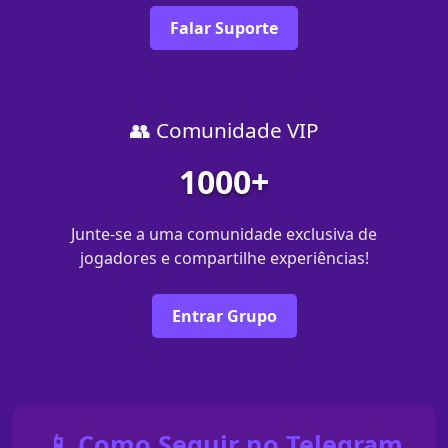
Falar Suporte
👥 Comunidade VIP
1000+
Junte-se a uma comunidade exclusiva de
jogadores e compartilhe experiências!
Entrar Grupo
📱 Como Seguir no Telegram