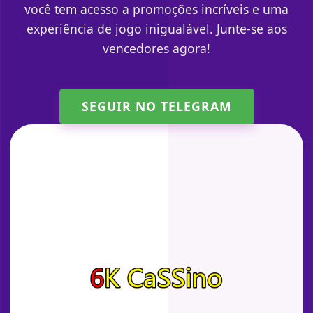
você tem acesso a promoções incríveis e uma
experiência de jogo inigualável. Junte-se aos
vencedores agora!
SEGUIR NO TELEGRAM