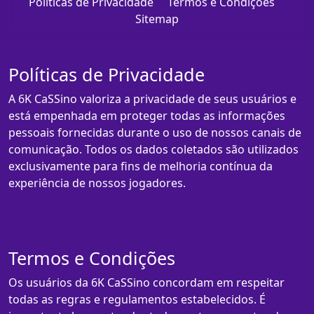
Políticas de Privacidade
Termos e Condições
Sitemap
Políticas de Privacidade
A 6K CaSSino valoriza a privacidade de seus usuários e
está empenhada em proteger todas as informações
pessoais fornecidas durante o uso de nossos canais de
comunicação. Todos os dados coletados são utilizados
exclusivamente para fins de melhoria contínua da
experiência de nossos jogadores.
Termos e Condições
Os usuários da 6K CaSSino concordam em respeitar
todas as regras e regulamentos estabelecidos. É