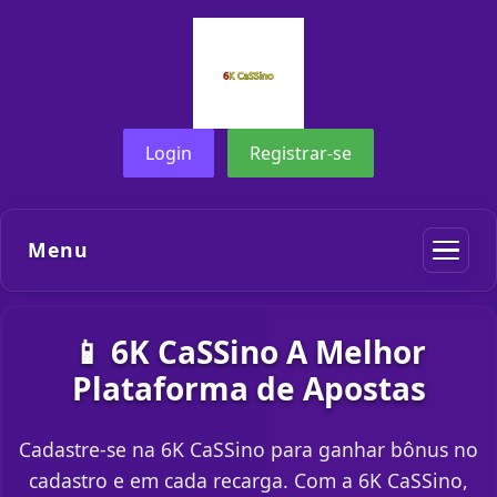
Login
Registrar-se
Menu
📱 6K CaSSino A Melhor
Plataforma de Apostas
Cadastre-se na 6K CaSSino para ganhar bônus no
cadastro e em cada recarga. Com a 6K CaSSino,