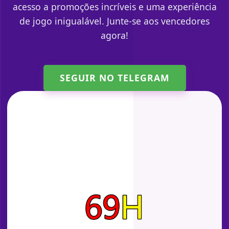
acesso a promoções incríveis e uma experiência
de jogo inigualável. Junte-se aos vencedores
agora!
SEGUIR NO TELEGRAM