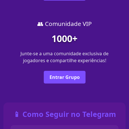
👥 Comunidade VIP
1000+
Junte-se a uma comunidade exclusiva de
jogadores e compartilhe experiências!
Entrar Grupo
📱 Como Seguir no Telegram