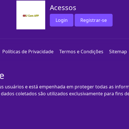
Acessos
Login
Registrar-se
Políticas de Privacidade
Termos e Condições
Sitemap
de
eus usuários e está empenhada em proteger todas as infor
dados coletados são utilizados exclusivamente para fins d