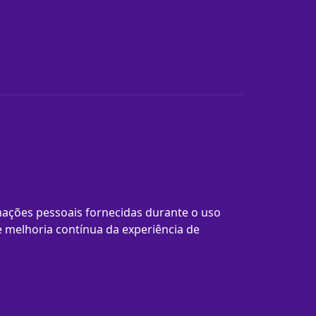
mações pessoais fornecidas durante o uso
e melhoria contínua da experiência de