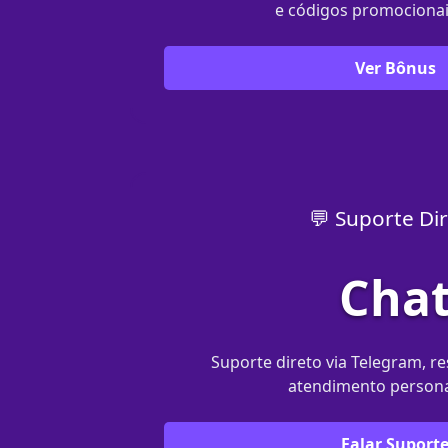
e códigos promocionai
Ver Bônus
💬 Suporte Di
Cha
Suporte direto via Telegram, r
atendimento persona
Falar Suport