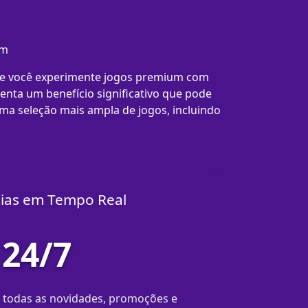
am
que você experimente jogos premium com
nta um benefício significativo que pode
uma seleção mais ampla de jogos, incluindo
cias em Tempo Real
24/7
e todas as novidades, promoções e