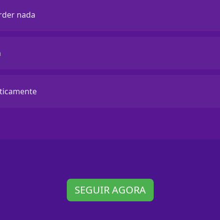
erder nada
a
aticamente
SEGUIR AGORA