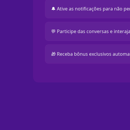
🔔 Ative as notificações para não p
💬 Participe das conversas e interaj
🎁 Receba bônus exclusivos autom