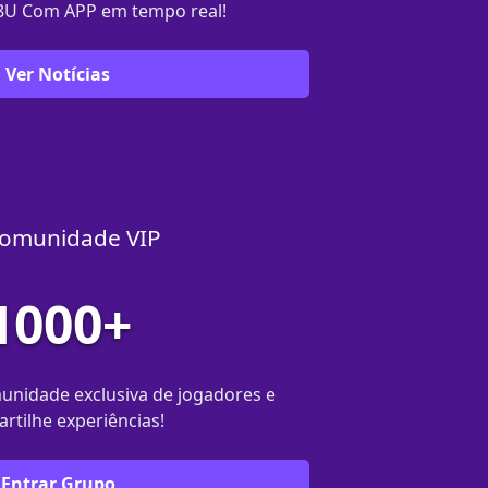
8U Com APP em tempo real!
Ver Notícias
Comunidade VIP
1000+
unidade exclusiva de jogadores e
rtilhe experiências!
Entrar Grupo