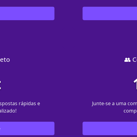
reto
👥 
t
espostas rápidas e
Junte-se a uma com
lizado!
compa
e