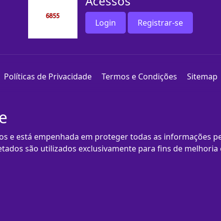
Acessos
Login
Registrar-se
Políticas de Privacidade
Termos e Condições
Sitemap
de
rios e está empenhada em proteger todas as informações p
tados são utilizados exclusivamente para fins de melhoria