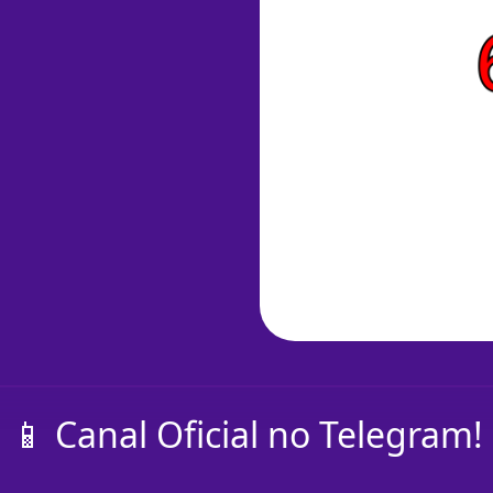
📱 Canal Oficial no Telegram!