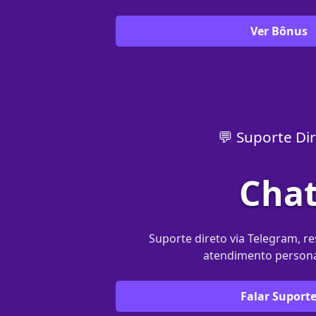
Ver Bônus
💬 Suporte Di
Cha
Suporte direto via Telegram, r
atendimento persona
Falar Suport