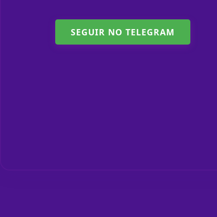
SEGUIR NO TELEGRAM