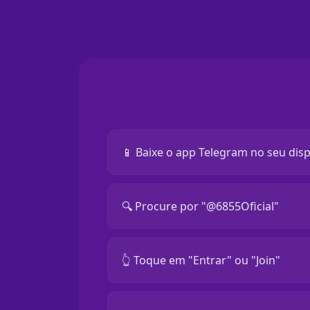
📱 Baixe o app Telegram no seu disp
🔍 Procure por "@6855Oficial"
👆 Toque em "Entrar" ou "Join"