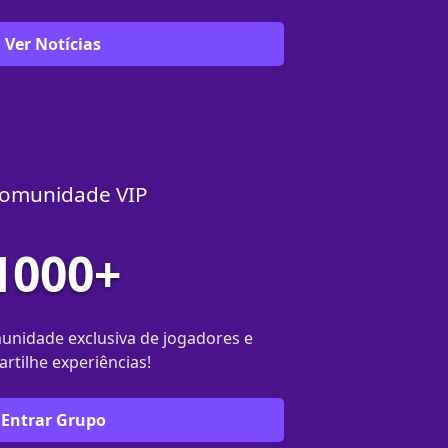
Ver Notícias
Comunidade VIP
1000+
unidade exclusiva de jogadores e
rtilhe experiências!
Entrar Grupo