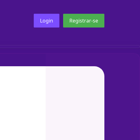
Login
Registrar-se