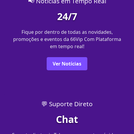
📢 Notícias em Tempo Real
24/7
Fique por dentro de todas as novidades,
promoções e eventos da 66Vip Com Plataforma
em tempo real!
Ver Notícias
💬 Suporte Direto
Chat