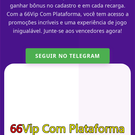
ganhar bônus no cadastro e em cada recarga.
Com a 66Vip Com Plataforma, você tem acesso a
promoções incríveis e uma experiência de jogo
inigualável. Junte-se aos vencedores agora!
SEGUIR NO TELEGRAM