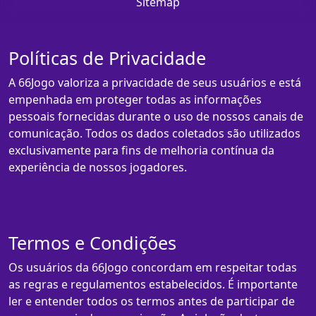
Sitemap
Políticas de Privacidade
A 66Jogo valoriza a privacidade de seus usuários e está
empenhada em proteger todas as informações
pessoais fornecidas durante o uso de nossos canais de
comunicação. Todos os dados coletados são utilizados
exclusivamente para fins de melhoria contínua da
experiência de nossos jogadores.
Termos e Condições
Os usuários da 66Jogo concordam em respeitar todas
as regras e regulamentos estabelecidos. É importante
ler e entender todos os termos antes de participar de