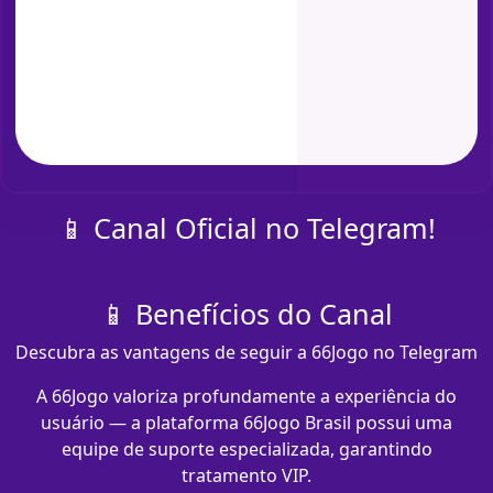
📱 Canal Oficial no Telegram!
📱 Benefícios do Canal
Descubra as vantagens de seguir a 66Jogo no Telegram
A 66Jogo valoriza profundamente a experiência do
usuário — a plataforma 66Jogo Brasil possui uma
equipe de suporte especializada, garantindo
tratamento VIP.