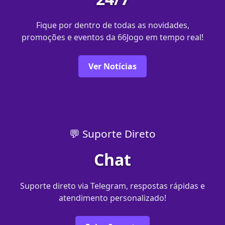
Fique por dentro de todas as novidades,
promoções e eventos da 66Jogo em tempo real!
Ver Notícias
💬 Suporte Direto
Chat
Suporte direto via Telegram, respostas rápidas e
atendimento personalizado!