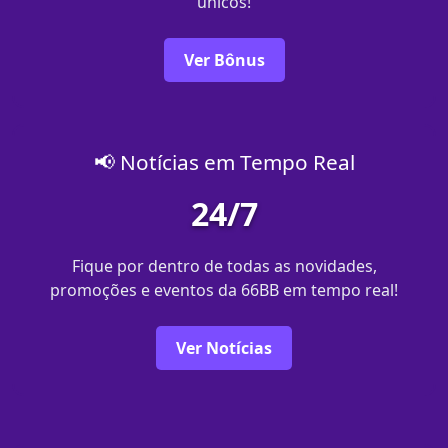
únicos!
Ver Bônus
📢 Notícias em Tempo Real
24/7
Fique por dentro de todas as novidades,
promoções e eventos da 66BB em tempo real!
Ver Notícias