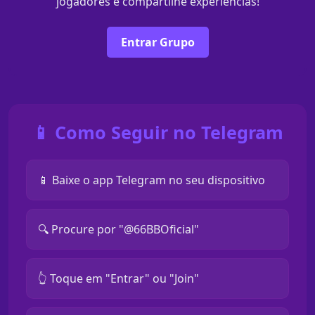
jogadores e compartilhe experiências!
Entrar Grupo
📱 Como Seguir no Telegram
📱 Baixe o app Telegram no seu dispositivo
🔍 Procure por "@66BBOficial"
👆 Toque em "Entrar" ou "Join"