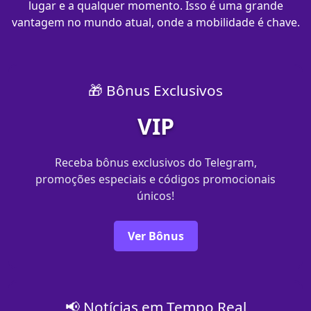
lugar e a qualquer momento. Isso é uma grande
vantagem no mundo atual, onde a mobilidade é chave.
🎁 Bônus Exclusivos
VIP
Receba bônus exclusivos do Telegram,
promoções especiais e códigos promocionais
únicos!
Ver Bônus
📢 Notícias em Tempo Real