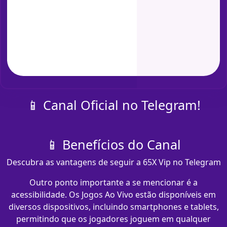
📱 Canal Oficial no Telegram!
📱 Benefícios do Canal
Descubra as vantagens de seguir a 65X Vip no Telegram
Outro ponto importante a se mencionar é a
acessibilidade. Os Jogos Ao Vivo estão disponíveis em
diversos dispositivos, incluindo smartphones e tablets,
permitindo que os jogadores joguem em qualquer