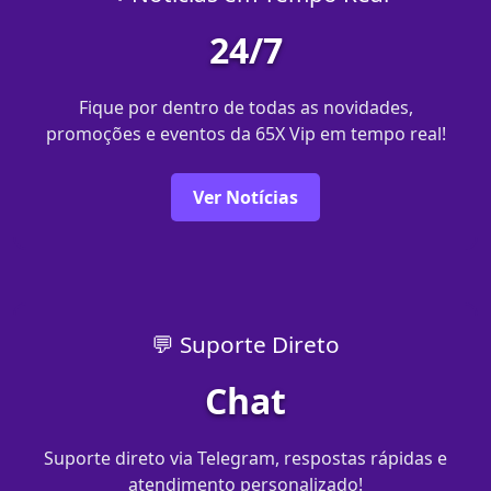
24/7
Fique por dentro de todas as novidades,
promoções e eventos da 65X Vip em tempo real!
Ver Notícias
💬 Suporte Direto
Chat
Suporte direto via Telegram, respostas rápidas e
atendimento personalizado!