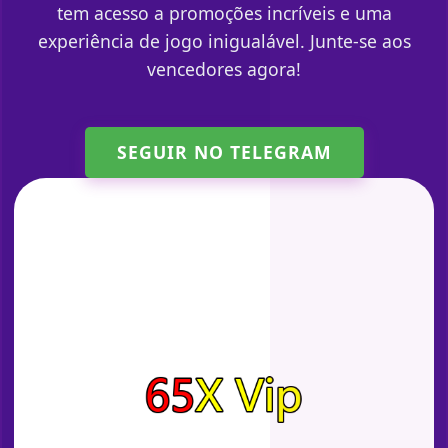
tem acesso a promoções incríveis e uma
experiência de jogo inigualável. Junte-se aos
vencedores agora!
SEGUIR NO TELEGRAM