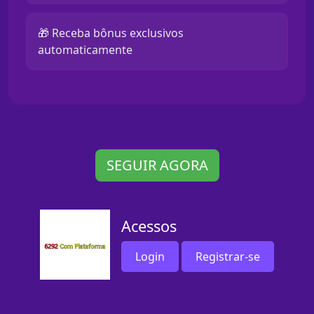
🎁 Receba bônus exclusivos
automaticamente
SEGUIR AGORA
Acessos
Login
Registrar-se