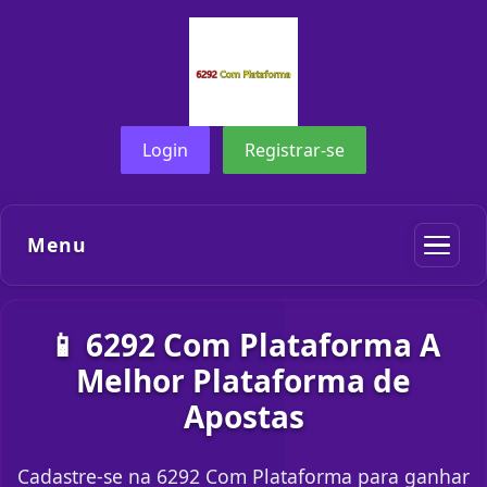
Login
Registrar-se
Menu
📱 6292 Com Plataforma A
Melhor Plataforma de
Apostas
Cadastre-se na 6292 Com Plataforma para ganhar