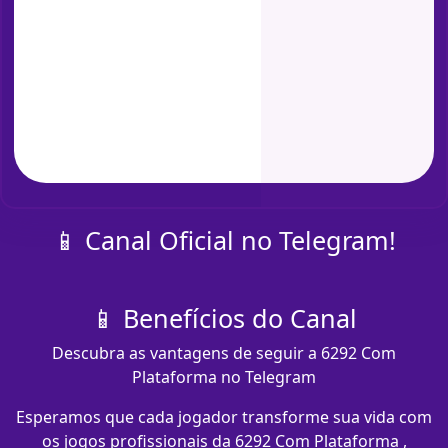
📱 Canal Oficial no Telegram!
📱 Benefícios do Canal
Descubra as vantagens de seguir a 6292 Com
Plataforma no Telegram
Esperamos que cada jogador transforme sua vida com
os jogos profissionais da 6292 Com Plataforma ,