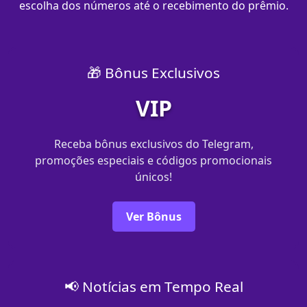
escolha dos números até o recebimento do prêmio.
🎁 Bônus Exclusivos
VIP
Receba bônus exclusivos do Telegram,
promoções especiais e códigos promocionais
únicos!
Ver Bônus
📢 Notícias em Tempo Real