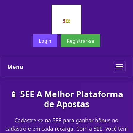
Login
Registrar-se
Menu
📱 5EE A Melhor Plataforma
de Apostas
Cadastre-se na 5EE para ganhar bônus no
cadastro e em cada recarga. Com a 5EE, você tem