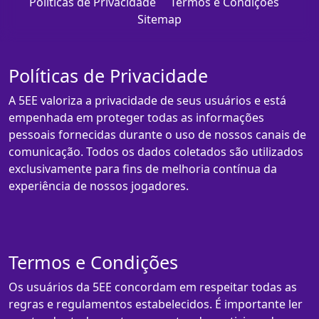
Políticas de Privacidade
Termos e Condições
Sitemap
Políticas de Privacidade
A 5EE valoriza a privacidade de seus usuários e está
empenhada em proteger todas as informações
pessoais fornecidas durante o uso de nossos canais de
comunicação. Todos os dados coletados são utilizados
exclusivamente para fins de melhoria contínua da
experiência de nossos jogadores.
Termos e Condições
Os usuários da 5EE concordam em respeitar todas as
regras e regulamentos estabelecidos. É importante ler