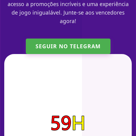
acesso a promoções incríveis e uma experiência
de jogo inigualável. Junte-se aos vencedores
agora!
SEGUIR NO TELEGRAM