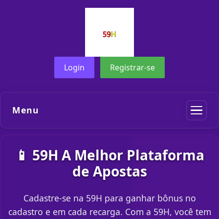
Login
Registrar-se
Menu
📱 59H A Melhor Plataforma
de Apostas
Cadastre-se na 59H para ganhar bônus no
cadastro e em cada recarga. Com a 59H, você tem