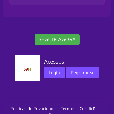
SEGUIR AGORA
Acessos
Login
Registrar-se
Políticas de Privacidade
Termos e Condições