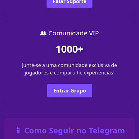
Falar Suporte
👥 Comunidade VIP
1000+
Junte-se a uma comunidade exclusiva de
jogadores e compartilhe experiências!
Entrar Grupo
📱 Como Seguir no Telegram