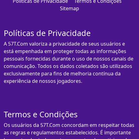
Políticas de Privacidade
Termos e Condições
Sitemap
Políticas de Privacidade
A 57T.Com valoriza a privacidade de seus usuários e
está empenhada em proteger todas as informações
pessoais fornecidas durante o uso de nossos canais de
comunicação. Todos os dados coletados são utilizados
exclusivamente para fins de melhoria contínua da
experiência de nossos jogadores.
Termos e Condições
Os usuários da 57T.Com concordam em respeitar todas
as regras e regulamentos estabelecidos. É importante