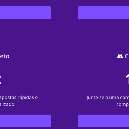
reto
👥 
t
espostas rápidas e
Junte-se a uma com
lizado!
compa
e