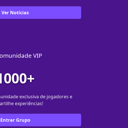
Ver Notícias
Comunidade VIP
1000+
unidade exclusiva de jogadores e
rtilhe experiências!
Entrar Grupo