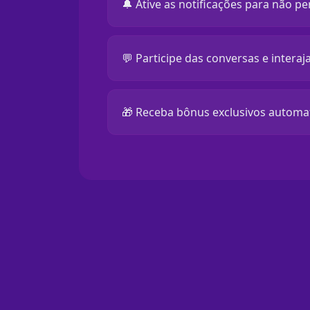
🔔 Ative as notificações para não p
💬 Participe das conversas e interaj
🎁 Receba bônus exclusivos autom