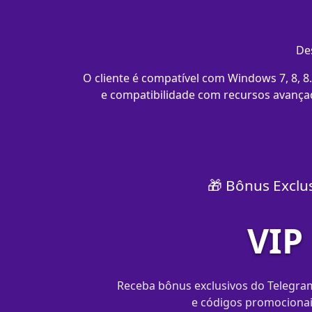
De
O cliente é compatível com Windows 7, 8, 
e compatibilidade com recursos avança
🎁 Bônus Exclu
VIP
Receba bônus exclusivos do Telegra
e códigos promocionai