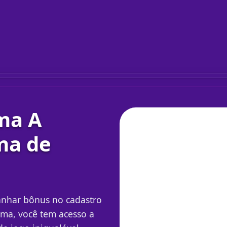
ma A
ma de
anhar bônus no cadastro
rma, você tem acesso a