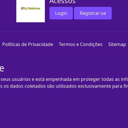
Acessos
Login
Registrar-se
Políticas de Privacidade
Termos e Condições
Sitemap
de
e seus usuários e está empenhada em proteger todas as in
 os dados coletados são utilizados exclusivamente para fi