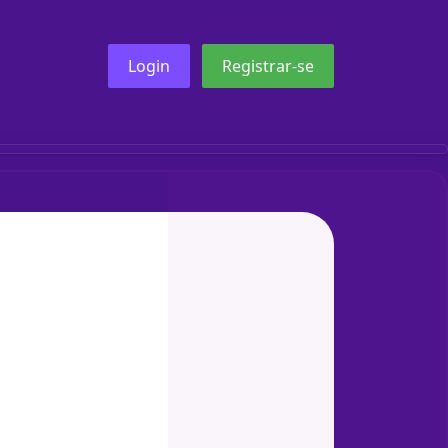
Login
Registrar-se