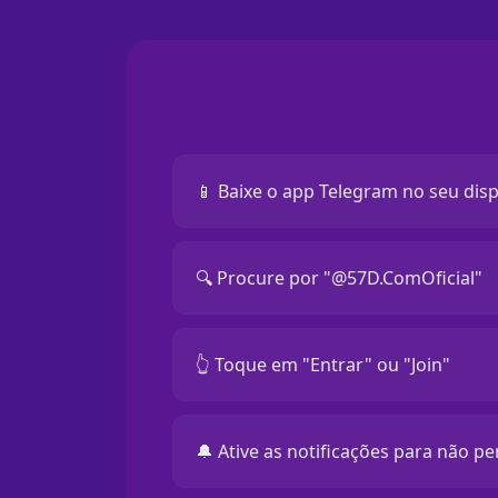
📱 Baixe o app Telegram no seu disp
🔍 Procure por "@57D.ComOficial"
👆 Toque em "Entrar" ou "Join"
🔔 Ative as notificações para não p