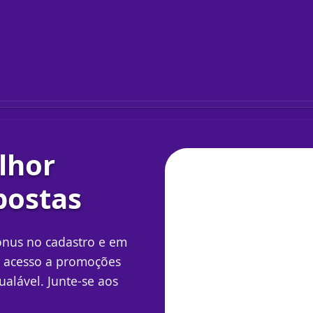
lhor
postas
ônus no cadastro e em
m acesso a promoções
ualável. Junte-se aos