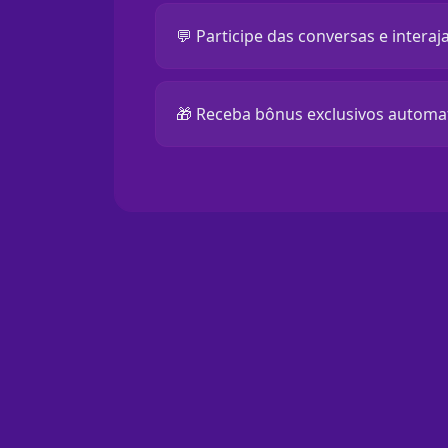
💬 Participe das conversas e interaj
🎁 Receba bônus exclusivos autom