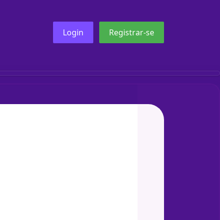
Login
Registrar-se