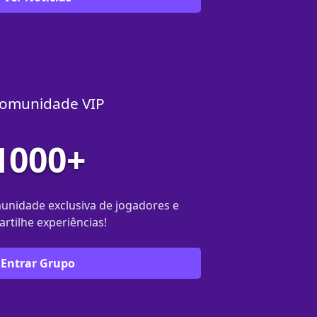
Comunidade VIP
1000+
unidade exclusiva de jogadores e
rtilhe experiências!
Entrar Grupo