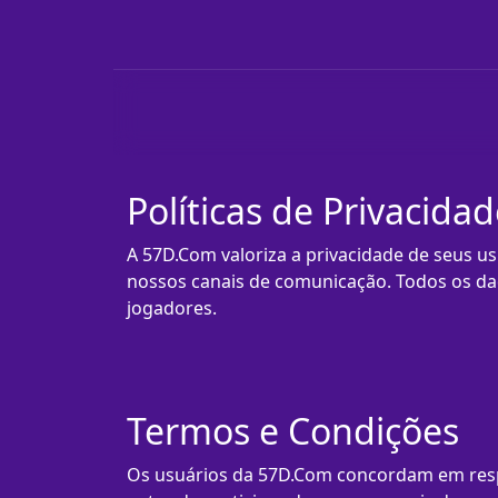
Políticas de Privacida
A 57D.Com valoriza a privacidade de seus 
nossos canais de comunicação. Todos os dad
jogadores.
Termos e Condições
Os usuários da 57D.Com concordam em respe