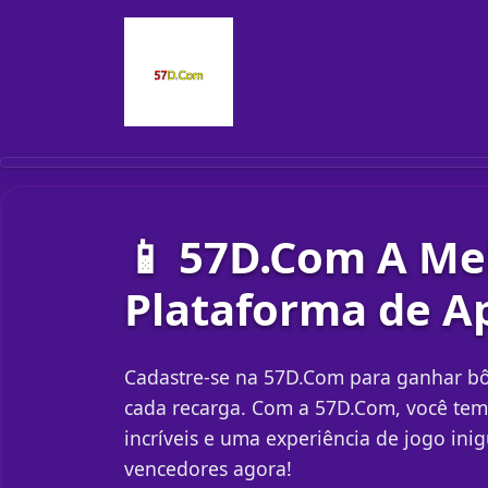
📱 57D.Com A Me
Plataforma de A
Cadastre-se na 57D.Com para ganhar b
cada recarga. Com a 57D.Com, você te
incríveis e uma experiência de jogo inig
vencedores agora!