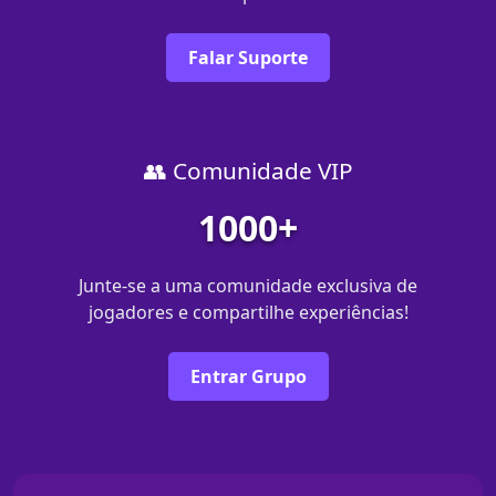
Falar Suporte
👥 Comunidade VIP
1000+
Junte-se a uma comunidade exclusiva de
jogadores e compartilhe experiências!
Entrar Grupo