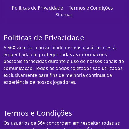
Políticas de Privacidade
Termos e Condições
Sitemap
Políticas de Privacidade
A 56X valoriza a privacidade de seus usuários e está
empenhada em proteger todas as informações
pessoais fornecidas durante o uso de nossos canais de
comunicação. Todos os dados coletados são utilizados
exclusivamente para fins de melhoria contínua da
experiência de nossos jogadores.
Termos e Condições
Os usuários da 56X concordam em respeitar todas as